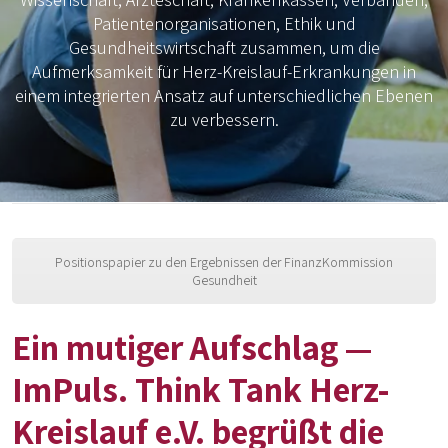
Patientenorganisationen, Ethik und
Gesundheitswirtschaft zusammen, um die
Aufmerksamkeit für Herz-Kreislauf-Erkrankungen in
einem integrierten Ansatz auf unterschiedlichen Ebenen
zu verbessern.
Positionspapier zu den Ergebnissen der FinanzKommission
Gesundheit
Ein mutiger Aufschlag —
ImPuls. Think Tank Herz-
Kreislauf e.V. begrüßt die