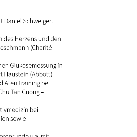
it Daniel Schweigert
on des Herzens und den
 Boschmann (Charité
ichen Glukosemessung in
rt Haustein (Abbott)
d Atemtraining bei
 Chu Tan Cuong –
tivmedizin bei
nien sowie
sorenrunde u.a. mit