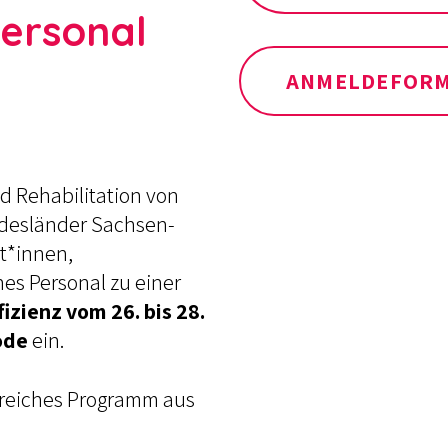
Personal
ANMELDEFOR
d Rehabilitation von
ndesländer Sachsen-
zt*innen,
hes Personal zu einer
zienz vom 26. bis 28.
ode
ein.
sreiches Programm aus