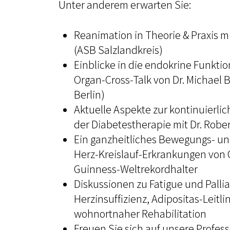
Unter anderem erwarten Sie:
Reanimation in Theorie & Praxis m
(ASB Salzlandkreis)
Einblicke in die endokrine Funkti
Organ-Cross-Talk von Dr. Michael
Berlin)
Aktuelle Aspekte zur kontinuierl
der Diabetestherapie mit Dr. Robe
Ein ganzheitliches Bewegungs- un
Herz-Kreislauf-Erkrankungen von
Guinness-Weltrekordhalter
Diskussionen zu Fatigue und Pallia
Herzinsuffizienz, Adipositas-Leitli
wohnortnaher Rehabilitation
Freuen Sie sich auf unsere Profes