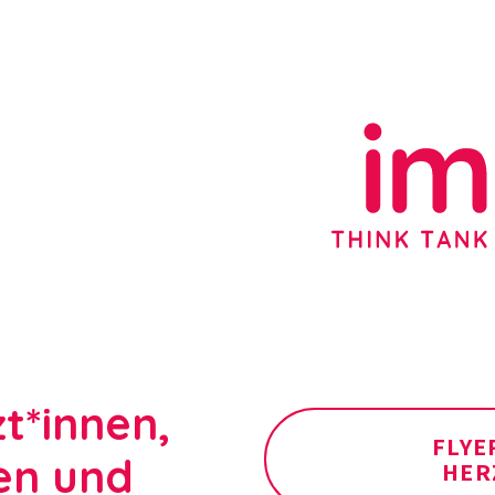
t*innen,
FLYE
en und
HER